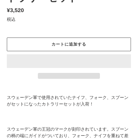
通
¥3,520
常
税込
価
格
カートに追加する
カ
ー
スウェーデン軍で使用されていたナイフ、フォーク、スプーン
ト
がセットになったカトラリーセットが入荷！
に
商
品
を
スウェーデン軍の王冠のマークが刻印されています。スプーン
追
の柄の端にガイドがついており、フォーク、ナイフを重ねて差