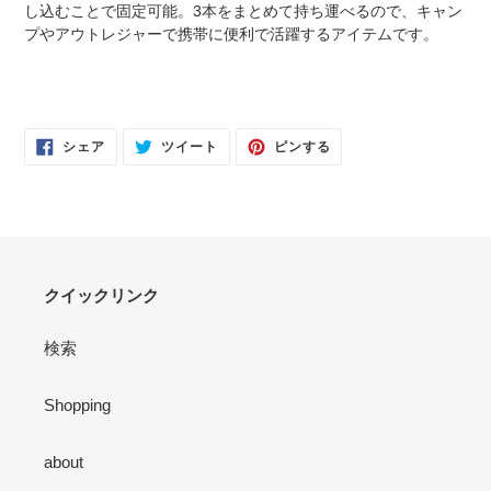
加
し込むことで固定可能。3本をまとめて持ち運べるので、キャン
す
プやアウトレジャーで携帯に便利で活躍するアイテムです。
る
FACEBOOK
TWITTER
PINTEREST
シェア
ツイート
ピンする
で
に
で
シ
投
ピ
ェ
稿
ン
ア
す
す
す
る
る
る
クイックリンク
検索
Shopping
about