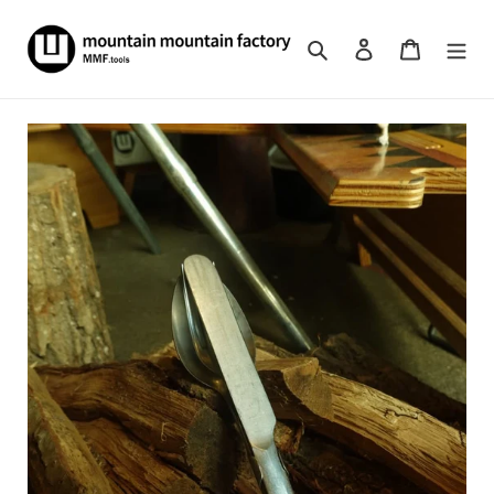
コ
ン
検索
ログイン
カート
テ
ン
ツ
に
ス
キ
ッ
プ
す
る