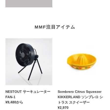
MMF注目アイテム
NESTOUT
Sombrero
サ
Citrus
ー
Squeezer
キ
KIKKERLAND
ュ
ソ
レ
ン
ー
ブ
タ
レ
ー
ロ
FAN-
シ
NESTOUT サーキュレーター
Sombrero Citrus Squeezer
1
ト
FAN-1
KIKKERLAND ソンブレロ シ
ラ
通
¥9,480から
トラス スクイーザー
ス
常
通
¥2,970