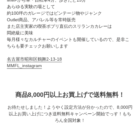
MMFから車・自転車4分、歩きだと15分
あらゆる実験の場として
約100坪のガレージではビンテージ物やジャンク
Outlet商品、アパレル等を常時販売
また店主実家の喫茶ポプリ直伝のスリランカカレーは
悶絶級に美味
毎月様々なカルチャーのイベントも開催しているので、是非こ
ちらも要チェックお願いします
名古屋市昭和区鶴舞2-13-18
MMFL_instagram
商品8,000円以上お買上げで送料無料！
お待たせしました！ようやく設定方法が分かったので、8,000円
以上お買い上げにつき送料無料キャンペーン開始でっす！もち
ろん全国対象！