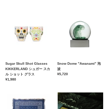
ス
価
常
ク
格
価
イ
Sugar
Snow
格
ー
Skull
Dome
ザ
Shot
"Awanami"
ー
Glasses
泡
KIKKERLAND
波
シ
ュ
ガ
ー
ス
Sugar Skull Shot Glasses
Snow Dome "Awanami" 泡
カ
KIKKERLAND シュガー スカ
波
ル
通
¥5,720
ル ショット グラス
シ
常
通
¥1,980
ョ
価
常
ッ
格
価
ト
Bandana
格
FreshService
グ
Throwket
2-
ラ
バ
PACK