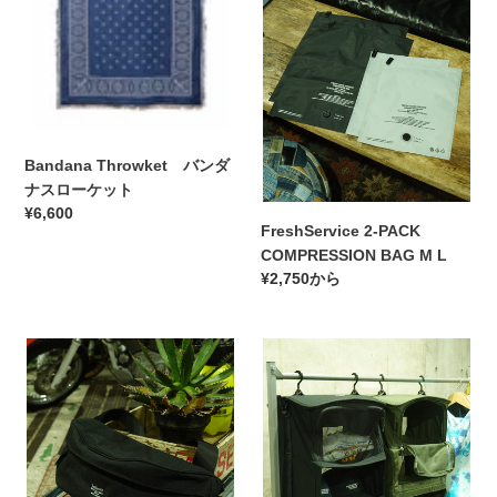
ス
ン
COMPRESSION
ダ
BAG
ナ
M
ス
L
ロ
ー
ケ
Bandana Throwket バンダ
ッ
ナスローケット
ト
通
¥6,600
FreshService 2-PACK
常
COMPRESSION BAG M L
価
通
¥2,750から
格
常
価
FreshServiceUTILITY
FreshService
格
BELT
HANGING
BAG_LARGE
CLOTHES
ORGANIZER