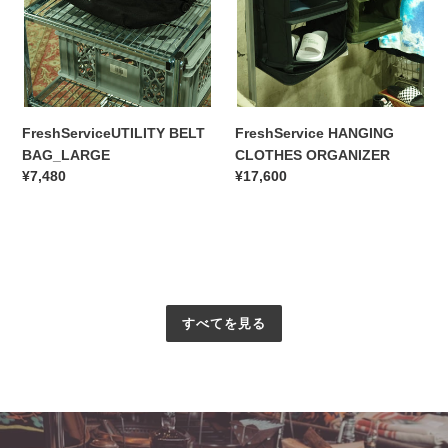
FreshServiceUTILITY BELT
FreshService HANGING
BAG_LARGE
CLOTHES ORGANIZER
通
¥7,480
通
¥17,600
常
常
価
価
格
格
すべてを見る