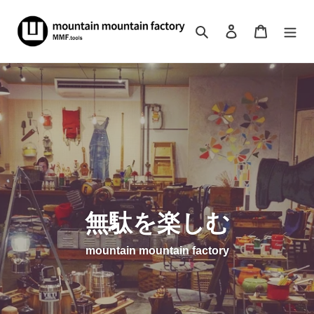
コ
ン
検索
ログイン
カート
テ
ン
ツ
に
ス
キ
ッ
プ
す
る
無駄を楽しむ
mountain mountain factory