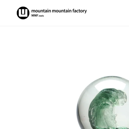
コ
ン
テ
ン
ツ
に
ス
キ
ッ
プ
す
る