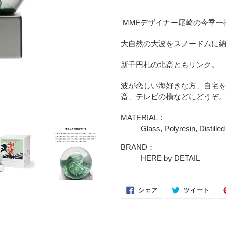
カ
ー
MMFデザイナー尾崎の今季一
ト
に
大自然の大波をスノードムに
商
品
新千円札の北斎ともリンク。
を
追
波が恋しい海好きな方、自宅
加
斎、テレビの横などにどうぞ
す
MATERIAL：
る
Glass, Polyresin, Distille
BRAND：
HERE by DETAIL
FACEBOOK
TWI
シェア
ツイート
で
に
シ
投
ェ
稿
ア
す
す
る
る