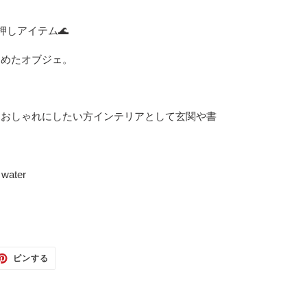
押しアイテム🌊
納めたオブジェ。
をおしゃれにしたい方インテリアとして玄関や書
。
d water
TTER
PINTEREST
ピンする
で
ピ
ン
す
る