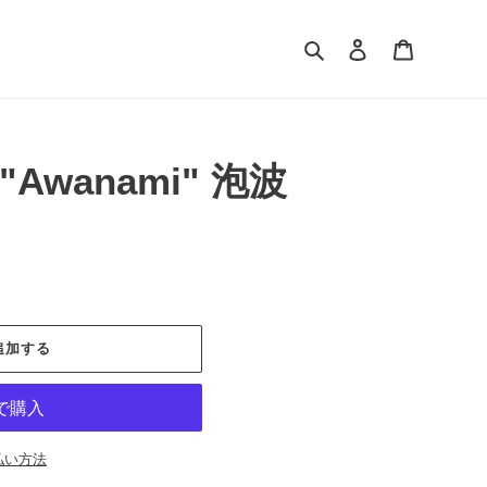
検索
ログイン
カート
 "Awanami" 泡波
追加する
払い方法