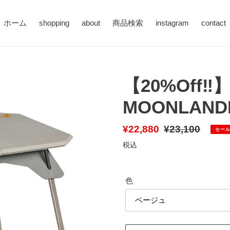
ホーム
shopping
about
商品検索
instagram
contact
【20%Off‼️
MOONLAND
販
¥22,880
通
¥23,100
セー
売
常
税込
価
価
格
格
色