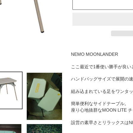
カ
ー
NEMO MOONLANDER
ト
に
ここ最近で1番使い勝手が良い
商
品
ハンドバッグサイズで展開の
を
追
組み込まれている足をワンタッ
加
簡単便利なサイドテーブル。
す
座り心地抜群なMOON LITE 
る
設営の素早さとリラックスはNE