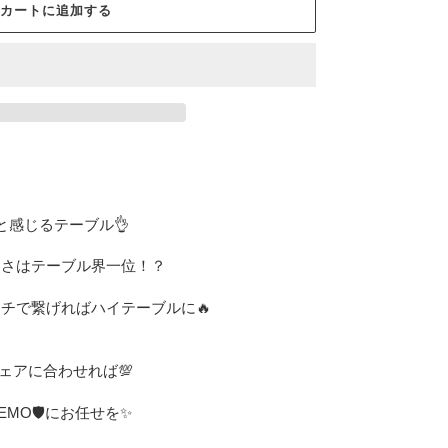
カートに追加する
と感じるテーブル👌
速さはテーブル界一位！？
チで繋げればハイテーブルに🔥
チェアに合わせれば💯
MO🛡にお任せを✨