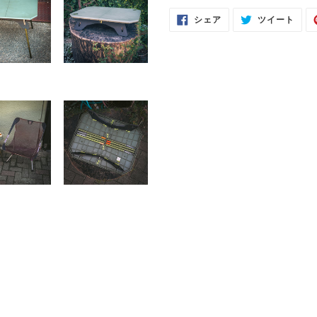
FACEBOOK
TWI
シェア
ツイート
で
に
シ
投
ェ
稿
ア
す
す
る
る