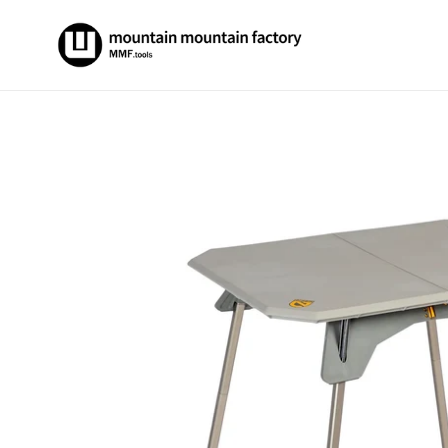
コ
ン
テ
ン
ツ
に
ス
キ
ッ
プ
す
る