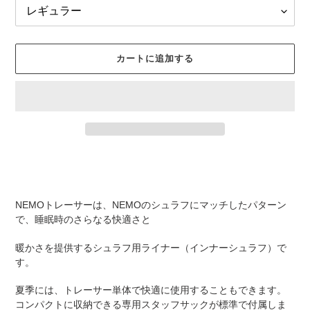
カートに追加する
カ
ー
ト
に
NEMO
トレーサーは、NEMOのシュラフにマッチしたパターン
商
で、睡眠時の
さらなる快適さと
品
を
暖かさを
提供するシュラフ用ライナー（インナーシュラフ）で
追
す。
加
す
夏季には、トレーサー単体で快適に使用することもできます。
る
コンパクトに収納できる専用スタッフサックが標準で付属しま