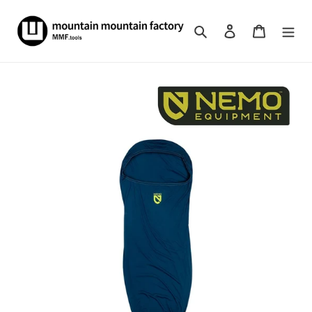
コ
ン
検索
ログイン
カート
テ
ン
ツ
に
ス
キ
ッ
プ
す
る