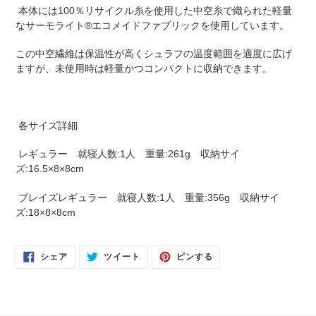
本体には100％リサイクル糸を使用した中空糸で織られた軽量
なサーモライト®エコメイドファブリックを使用しています。
この中空繊維は保温性が高くシュラフの温度範囲を適度に広げ
ますが、未使用時は軽量かつコンパクトに収納できます。
各サイズ詳細
レギュラー 就寝人数:1人 重量:261g 収納サイ
ズ:16.5×8×8cm
ブレイズレギュラー 就寝人数:1人 重量:356g 収納サイ
ズ:18×8×8cm
FACEBOOK
TWITTER
PINTEREST
シェア
ツイート
ピンする
で
に
で
シ
投
ピ
ェ
稿
ン
ア
す
す
す
る
る
る