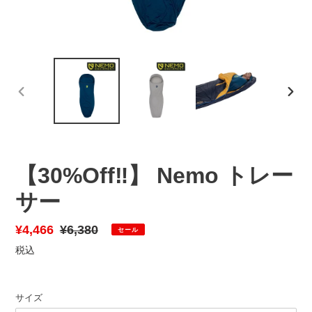
前
次
の
の
ス
ス
ラ
ラ
イ
イ
【30%Off‼️】 Nemo トレー
ド
ド
サー
販
¥4,466
通
¥6,380
セール
売
常
税込
価
価
格
格
サイズ