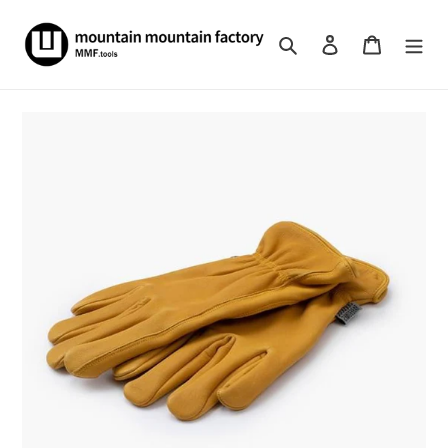
コ
ン
検索
ログイン
カート
テ
ン
ツ
に
ス
キ
ッ
プ
す
る