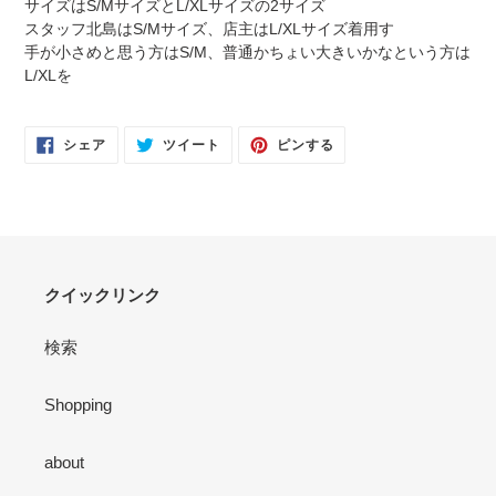
サイズはS/MサイズとL/XLサイズの2サイズ
加
スタッフ北島はS/Mサイズ、店主はL/XLサイズ着用す
す
手が小さめと思う方はS/M、普通かちょい大きいかなという方は
る
L/XLを
FACEBOOK
TWITTER
PINTEREST
シェア
ツイート
ピンする
で
に
で
シ
投
ピ
ェ
稿
ン
ア
す
す
す
る
る
る
クイックリンク
検索
Shopping
about