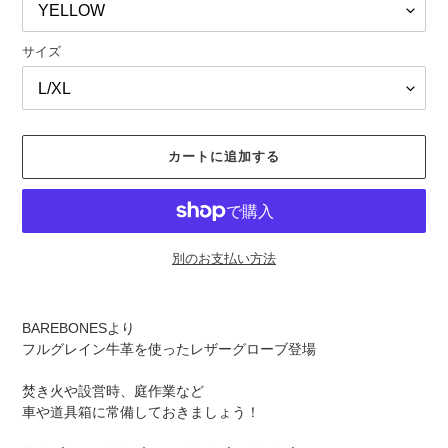
サイズ
カートに追加する
別のお支払い方法
カ
ー
BAREBONESより
ト
フルグレイン牛革を使ったレザーグローブ登場
に
商
焚き火や設営時、庭作業など
品
車や道具箱に常備しておきましょう！
を
追