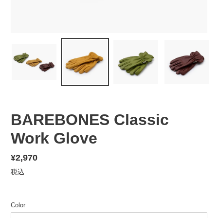
BAREBONES Classic
Work Glove
通
¥2,970
常
税込
価
格
Color