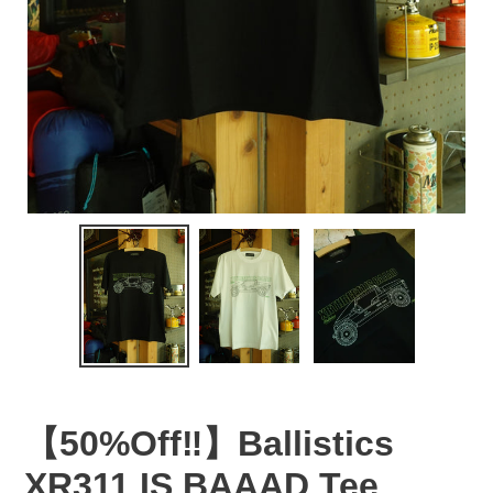
【50%Off‼️】Ballistics
XR311 IS BAAAD Tee