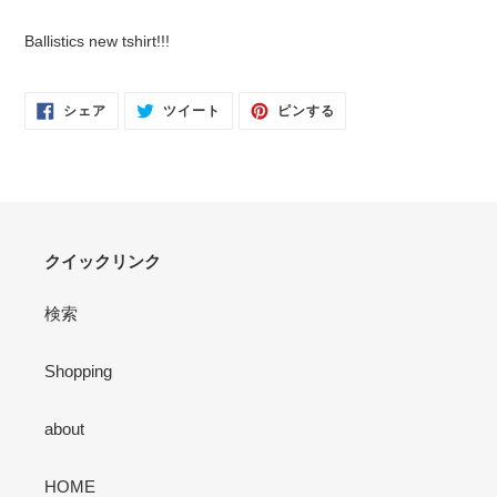
カ
ー
Ballistics new tshirt!!!
ト
に
商
FACEBOOK
TWITTER
PINTEREST
シェア
ツイート
ピンする
で
に
で
品
シ
投
ピ
を
ェ
稿
ン
ア
す
す
追
す
る
る
る
加
す
る
クイックリンク
検索
Shopping
about
HOME