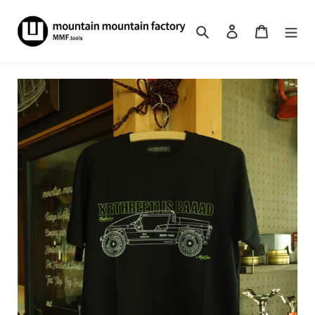
コ
ン
検索
ログイン
カート
テ
ン
ツ
に
ス
キ
ッ
プ
す
る