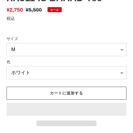
販
¥2,750
通
¥5,500
セール
売
常
税込
価
価
格
格
サイズ
色
カートに追加する