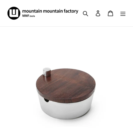
コ
ン
検索
ログイン
カート
テ
ン
ツ
に
ス
キ
ッ
プ
す
る