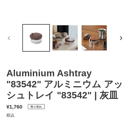
前
次
の
の
ス
ス
ラ
ラ
イ
イ
Aluminium Ashtray
ド
ド
"83542" アルミニウム アッ
シュトレイ "83542" | 灰皿
通
¥1,760
売り切れ
常
税込
価
格