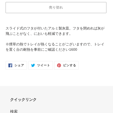
売り切れ
カ
ー
スライド式のフタが付いたアルミ製灰皿。フタを閉めれば灰が
ト
飛ぶことがなく、においも軽減できます。
に
商
※煙草の熱でトレイが熱くなることがございますので、トレイ
品
を置く台の耐熱を事前にご確認ください1600
を
追
加
FACEBOOK
TWITTER
PINTEREST
シェア
ツイート
ピンする
で
に
で
す
シ
投
ピ
る
ェ
稿
ン
ア
す
す
す
る
る
る
クイックリンク
検索