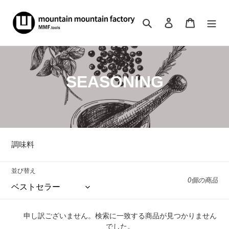
コ
ン
検索
ログイン
カート
テ
ン
ツ
に
ス
コ
SEASONING
キ
ッ
レ
プ
ク
す
る
シ
調味料
ョ
並び替え
ン
0個の商品
:
申し訳ございません。検索に一致する商品が見つかりません
でした。