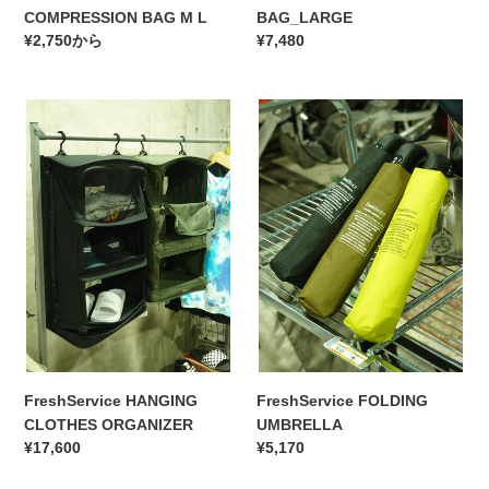
COMPRESSION BAG M L
BAG_LARGE
通
¥2,750から
通
¥7,480
常
常
価
価
FreshService
格
FreshService
格
HANGING
FOLDING
CLOTHES
UMBRELLA
ORGANIZER
FreshService HANGING
FreshService FOLDING
CLOTHES ORGANIZER
UMBRELLA
通
¥17,600
通
¥5,170
常
常