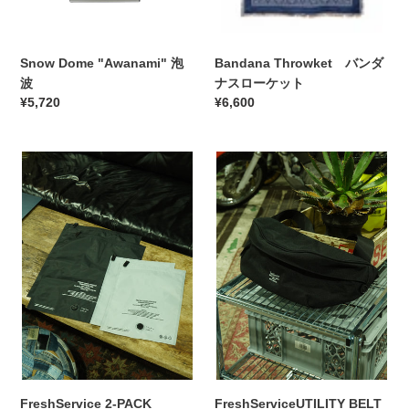
ロ
ー
ケ
Snow Dome "Awanami" 泡
Bandana Throwket バンダ
ッ
波
ナスローケット
ト
通
¥5,720
通
¥6,600
常
常
価
価
FreshService
格
FreshServiceUTILITY
格
2-
BELT
PACK
BAG_LARGE
COMPRESSION
BAG
M
L
FreshService 2-PACK
FreshServiceUTILITY BELT