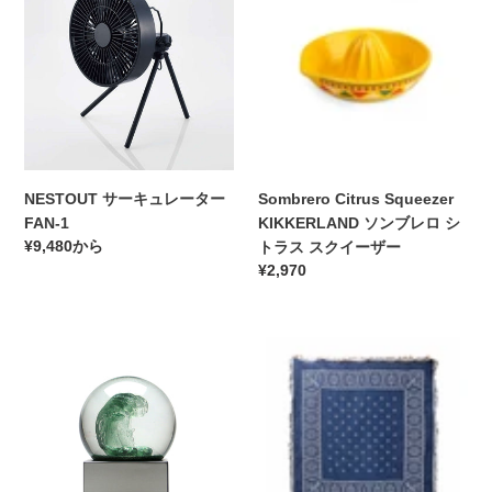
ー
Squeezer
キ
KIKKERLAND
ュ
ソ
レ
ン
ー
ブ
タ
レ
ー
ロ
FAN-
シ
NESTOUT サーキュレーター
Sombrero Citrus Squeezer
1
ト
FAN-1
KIKKERLAND ソンブレロ シ
ラ
通
¥9,480から
トラス スクイーザー
ス
常
通
¥2,970
ス
価
常
ク
格
価
イ
Snow
Bandana
格
ー
Dome
Throwket
ザ
"Awanami"
バ
ー
泡
ン
波
ダ
ナ
ス