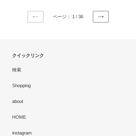
価
価
格
格
ページ： 1 / 36
前
次
の
の
ペ
ペ
ー
ー
ジ
ジ
クイックリンク
検索
Shopping
about
HOME
instagram