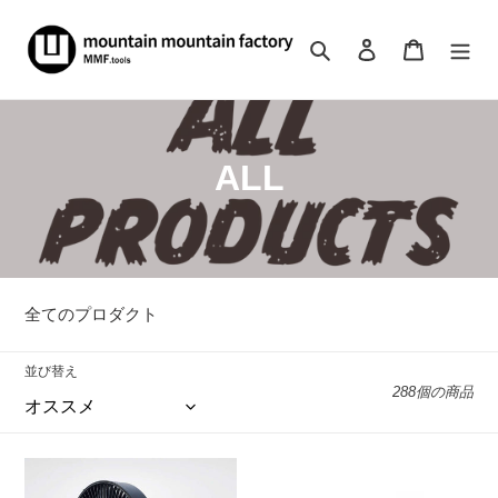
コ
ン
検索
ログイン
カート
テ
ン
ツ
に
ス
コ
ALL
キ
ッ
レ
プ
ク
す
る
シ
全てのプロダクト
ョ
並び替え
ン
288個の商品
:
NESTOUT
Sombrero
サ
Citrus