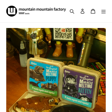
コ
ン
検索
ログイン
カート
テ
ン
ツ
に
ス
キ
ッ
プ
す
る