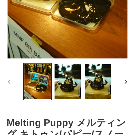
前
次
の
の
ス
ス
ラ
ラ
イ
イ
ド
ド
Melting Puppy メルティン
グ キトゥン/パピー/スノー