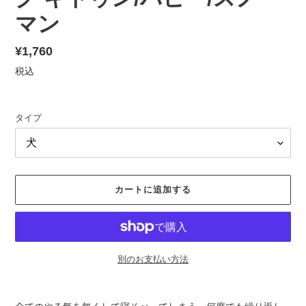
マン
通
¥1,760
常
税込
価
格
タイプ
カートに追加する
別のお支払い方法
カ
ー