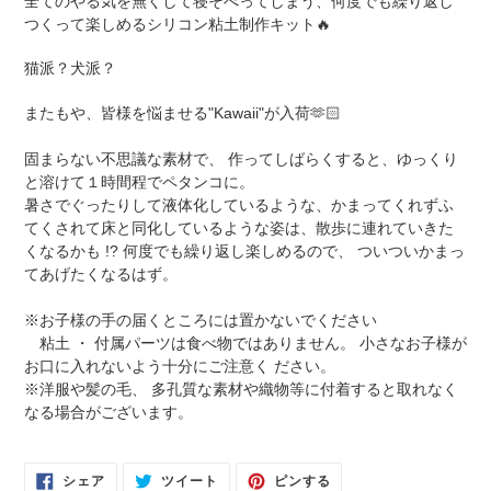
全てのやる気を無くして寝そべってしまう、何度でも繰り返し
ト
つくって楽しめるシリコン粘土制作キット🔥
に
商
猫派？犬派？
品
を
またもや、皆様を悩ませる"Kawaii"が入荷🫶🏻
追
加
固まらない不思議な素材で、 作ってしばらくすると、ゆっくり
す
と溶けて１時間程でペタンコに。
る
暑さでぐったりして液体化しているような、かまってくれずふ
てくされて床と同化しているような姿は、散歩に連れていきた
くなるかも !? 何度でも繰り返し楽しめるので、 ついついかまっ
てあげたくなるはず。
※お子様の手の届くところには置かないでください
粘土 ・ 付属パーツは食べ物ではありません。 小さなお子様が
お口に入れないよう十分にご注意く ださい。
※洋服や髪の毛、 多孔質な素材や織物等に付着すると取れなく
なる場合がございます。
FACEBOOK
TWITTER
PINTEREST
シェア
ツイート
ピンする
で
に
で