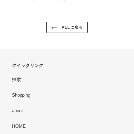
シ
投
ピ
ェ
稿
ン
ア
す
す
す
る
る
る
ALLに戻る
クイックリンク
検索
Shopping
about
HOME