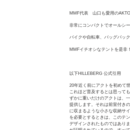
カ
ー
MMF代表 山口も愛用のAKT
ト
に
非常にコンパクトでオールシー
商
品
バイクや自転車、バッグパック
を
追
MMFイチオシなテントを是非
加
す
る
以下HILLEBERG 公式引用
20年近く前にアクトを初めて
これほど普及するとは思ってもい
ずかに重いだけのアクトは、
提供します。それは前室付き
に収まるような小さな収納サ
を必要とするときは、このテ
デザインされたものではあり
が証明されているので、すべ