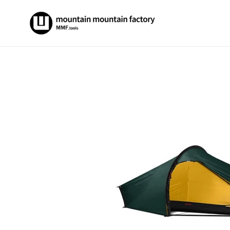
コ
ン
テ
ン
ツ
に
ス
キ
ッ
プ
す
る