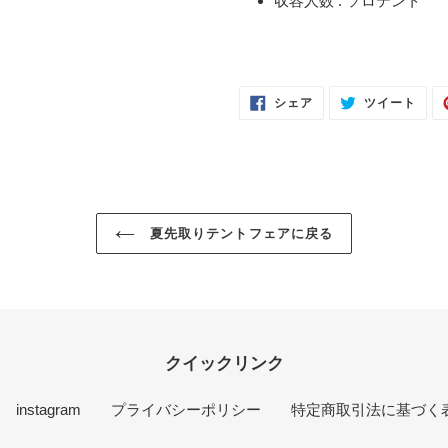
収容人数 :
ソロテント
FACEBOOK
TWI
シェア
ツイート
で
に
シ
投
ェ
稿
ア
す
す
る
る
夏先取りテントフェアに戻る
クイックリンク
instagram
プライバシーポリシー
特定商取引法に基づく