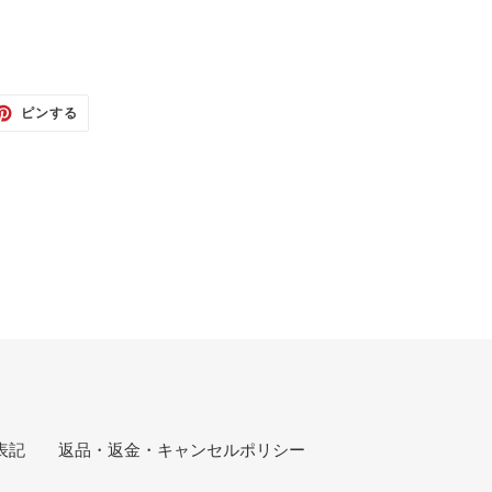
TTER
PINTEREST
ピンする
で
ピ
ン
す
る
表記
返品・返金・キャンセルポリシー