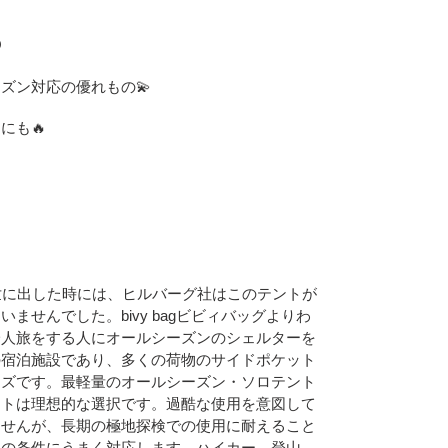
O
ズン対応の優れもの💫
にも🔥
！
世に出した時には、ヒルバーグ社はこのテントが
ませんでした。bivy bagビビィバッグよりわ
一人旅をする人にオールシーズンのシェルターを
の宿泊施設であり、多くの荷物のサイドポケット
イズです。最軽量のオールシーズン・ソロテント
ントは理想的な選択です。過酷な使用を意図して
ませんが、長期の極地探検での使用に耐えること
ての条件にうまく対応します。ハイカー、登山