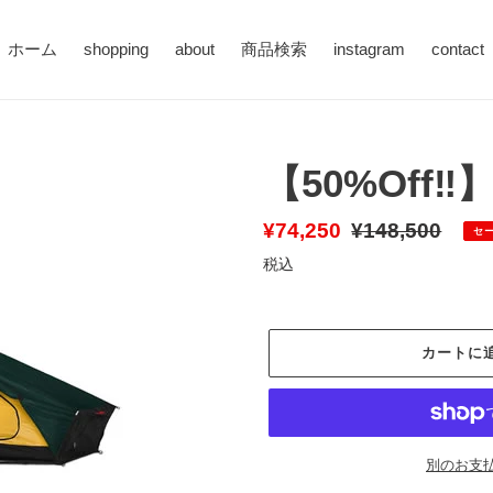
ホーム
shopping
about
商品検索
instagram
contact
【50%Off‼️
販
¥74,250
通
¥148,500
セ
売
常
税込
価
価
格
格
カートに
別のお支