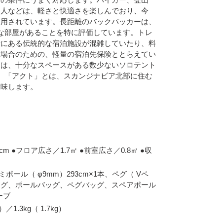
る人などは、軽さと快適さを楽しんでおり、今
使用されています。長距離のバックパッカーは、
な部屋があることを特に評価しています。トレ
所にある伝統的な宿泊施設が混雑していたり、料
い場合のための、軽量の宿泊先保険ととらえてい
ーは、十分なスペースがある数少ないソロテント
。「アクト」とは、スカンジナビア北部に住む
意味します。
m ●フロア広さ／1.7㎡ ●前室広さ／0.8㎡ ●収
ポール（ φ9mm）293cm×1本、ペグ（ Vペ
ッグ、ポールバッグ、ペグバッグ、スペアポール
ーブ
1.3kg（ 1.7kg）