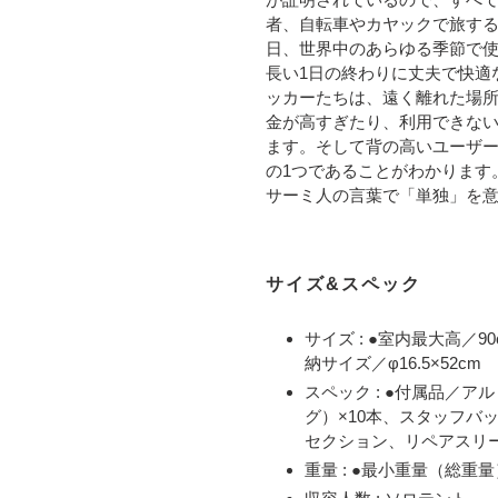
者、自転車やカヤックで旅す
日、世界中のあらゆる季節で
長い1日の終わりに丈夫で快適
ッカーたちは、遠く離れた場
金が高すぎたり、利用できな
ます。そして背の高いユーザ
の1つであることがわかります
サーミ人の言葉で「単独」を
サイズ&スペック
サイズ :
●室内最大高／90c
納サイズ／φ16.5×52cm
スペック :
●付属品／アルミ
グ）×10本、スタッフバ
セクション、リペアスリ
重量 :
●最小重量（総重量）／