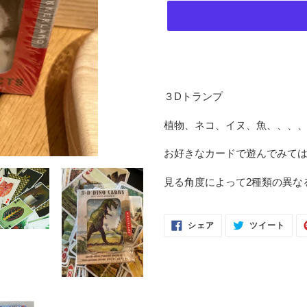
カ
ー
３Dトランプ
ト
に
植物、ネコ、イヌ、魚、、、
商
品
お好きなカードで遊んでみて
を
追
見る角度によって2種類の異な
加
す
FACEBOOK
TWI
る
シェア
ツイート
で
に
シ
投
ェ
稿
ア
す
す
る
る