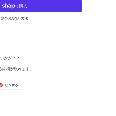
別のお支払い方法
、
はいかが？？
る絵柄が現れます。
TTER
PINTEREST
ピンする
で
ピ
ン
す
る