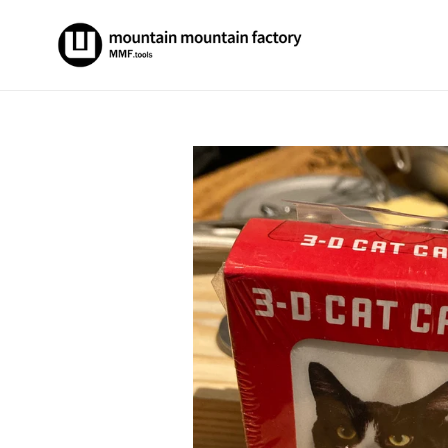
コ
ン
テ
ン
ツ
に
ス
キ
ッ
プ
す
る